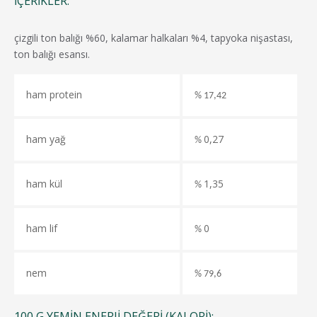
İÇERIKLER:
çizgili ton balığı %60, kalamar halkaları %4, tapyoka nişastası,
ton balığı esansı.
ham protein
% 17,42
ham yağ
0,27
%
ham kül
1,35
%
ham lif
0
%
nem
% 79,6
100 G YEMIN ENERJI DEĞERI (KALORI):