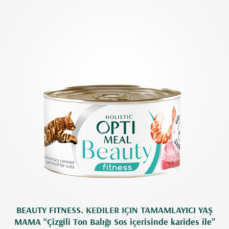
BEAUTY FITNESS. KEDILER IÇIN TAMAMLAYICI YAŞ
MAMA “Çizgili Ton Balığı Sos içerisinde karides ile”