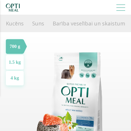
Kucēns
Suns
Barība veselībai un skaistuma
700 g
1.5 kg
4 kg