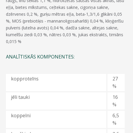
raugs, linu sēklas 1,1 %, hidrolizētas sausas vistas aknas, lašu
eļļa, bietes mīkstums, ceļtekas sakne, cigoriņa sakne,
dzērvenes 0,2 %, gurķu mētras eļļa, beta-1,3/1,6 glikāni 0,05
%, MOS (prebiotiķis - mannanoligosaharīdi) 0,04 %, kliņģerīšu
pulveris (luteīna avots) 0,04 %, dadža sakne, altejas sakne,
kumelīšu ziedi 0,03 %, nātres 0,03 %, jukas ekstrakts, timiāns
0,015 %
ANALĪTISKĀS KOMPONENTES:
kopproteīns
27
%
jēli tauki
16
%
koppelni
6,5
%