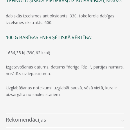
TEHNOLOĢISKĀS PIEDEVAS(UZ KG BARĪBAS), MG/KG:
dabiskās izcelsmes antioksidants: 330, tokoferola dabīgas
izcelsmes ekstrakts: 600.
100 G BARĪBAS ENERĢĒTISKĀ VĒRTĪBA:
1634,35 kJ (390,62 kcal)
Izgatavošanas datums, datums "derīga līdz...", partijas numurs,
norādīts uz iepakojuma.
Uzglabāšanas noteikumi: uzglabāt sausā, vēsā vietā, kura ir
aizsargāta no saules stariem.
Rekomendācijas