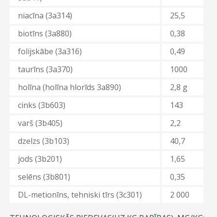
niacīna (3а314)
25,5
biotīns
(3а880)
0,38
folijskābe (3а316)
0,49
taurīns (3a370)
1000
holīna (holīna hlorīds 3а890)
2,8 g
cinks
(3b603)
143
varš
(3b405)
2,2
dzelzs (3b103)
40,7
jods (3b201)
1,65
selēns
(
3b801)
0,35
DL-metionīns, tehniski tīrs (3с301)
2 000