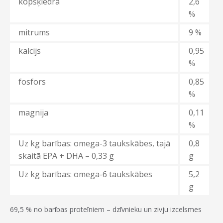
kopšķiedra
2,6
%
mitrums
9 %
kalcijs
0,95
%
fosfors
0,85
%
magnija
0,11
%
Uz kg barības: omega-3 taukskābes, tajā
0,8
skaitā EPA + DHA – 0,33 g
g
Uz kg barības: omega-6 taukskābes
5,2
g
69,5 % no barības proteīniem – dzīvnieku un zivju izcelsmes