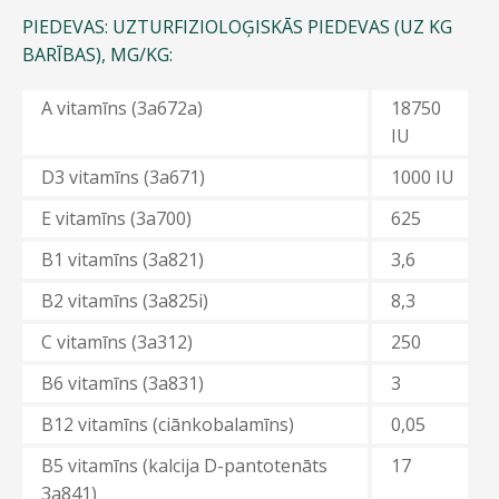
PIEDEVAS: UZTURFIZIOLOĢISKĀS PIEDEVAS (UZ KG
BARĪBAS), MG/KG:
A vitamīns (3a672a)
18750
IU
D3 vitamīns (3a671)
1000 IU
E vitamīns (3a700)
625
В1 vitamīns (3а821)
3,6
В2 vitamīns (3a825i)
8,3
C vitamīns (3a312)
250
B6 vitamīns (3a831)
3
B12 vitamīns (ciānkobalamīns)
0,05
B5 vitamīns (kalcija D-pantotenāts
17
3a841)