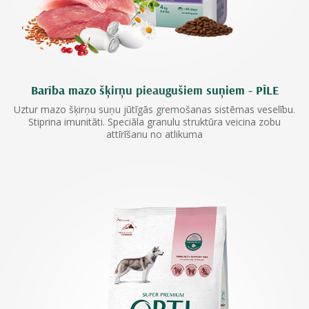
Barība mazo šķirņu pieaugušiem suņiem - PĪLE
Uztur mazo šķirņu suņu jūtīgās gremošanas sistēmas veselību.
Stiprina imunitāti. Speciāla granulu struktūra veicina zobu
attīrīšanu no atlikuma