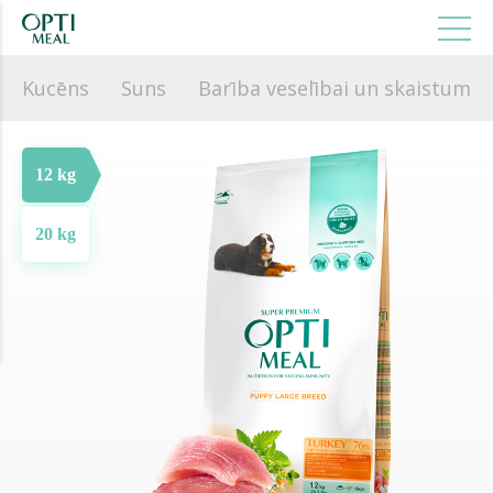
Kucēns
Suns
Barība veselībai un skaistuma
12 kg
20 kg