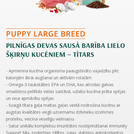
PILNĪGAS DEVAS SAUSĀ BARĪBA LIELO
ŠĶIRŅU KUCĒNIEM – TĪTARS
- Apmierina kucēna organisma paaugstināto vajadzību pēc
kalorijām ātrai augšanai un aktīvām rotaļām
- Omega-3 taukskābes EPA un DHA, kas atrodas galvas
smadzeņu pelēkās vielas sastāvā, uzlabo kucēna prāta spējas
un viņa apmācību spējas
- Svaigā tītara gaļa maltas gaļas veidā nodrošina kucēnu ar
augstas kvalitātes viegli uzņemamu dzīvnieku izcelsmes
proteīnu, veicina veselīgu vielmaiņu
- Satur unikālu kompleksu imunitātes nostiprināšanai Immunity
Support Mix, noderīgas zālītes, ogas, dabīgos antioksidantus