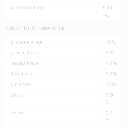
seleniu (3b801)
0,13
μg
CONSTITUENȚI ANALITICI:
proteine brute
10 %
grăsimi brute
5 %
cenușă brută
1,6 %
fibre brute
0,8 %
umiditate
77 %
calciu
0,26
%
fosfor
0,22
%