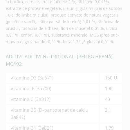
în bucăți), cereale, fructe (afinele 2 %, răchiţele 0,04 %),
extracte de proteine vegetale, uleiuri și grăsimi (ulei de somon
, ulei de limba mielului), produse derivate de natură vegetală
(pulpă de sfeclă, crăițe (sursă de luteină) 0,01 %, rădăcina de
brustur, rădăcina de althaea, flori de muşeţel 0,01 %, urzică
0,01 %, cimbru 0,01 %), substanțe minerale, MOS (prebiotic-
manan oligozaharide) 0,01 %, beta 1,3/1,6 glucani 0,01 %
ADITIVI: ADITIVI NUTRIȚIONALI (PER KG HRANĂ),
MG/KG:
vitamina D3 (3a671)
150 UI
vitamina Е (3a700)
100
vitamina C (3a312)
40
vitamina В5 (D-pantotenat de calciu
2,1
3а841)
vitamina В1 (3а821)
1,79