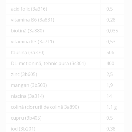
acid folic (3а316)
0,5
vitamina B6 (3a831)
0,28
biotină (3a880)
0,035
vitamina К3 (3а711)
0,53
taurină (3a370)
506
DL-metionină, tehnic pură (3с301)
400
zinc (3b605)
2,5
mangan (3b503)
1,9
niacina (3а314)
14
colină (clorură de colină 3а890)
1,1 g
cupru (3b405)
0,5
iod (3b201)
0,38