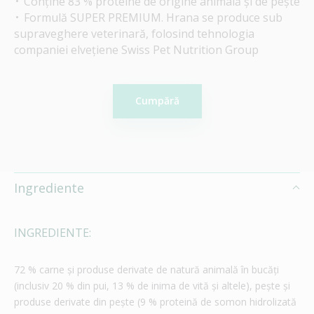
Conține 83 % proteine de origine animală și de pește
Formulă SUPER PREMIUM. Hrana se produce sub
supraveghere veterinară, folosind tehnologia
companiei elvețiene Swiss Pet Nutrition Group
Cumpără
Ingrediente
INGREDIENTE:
72 % carne și produse derivate de natură animală în bucăți
(inclusiv 20 % din pui, 13 % de inima de vită și altele), pește și
produse derivate din pește (9 % proteină de somon hidrolizată