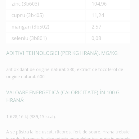
zinc (3b603)
104,96
cupru (3b405)
11,24
mangan (3b502)
2,57
seleniu (3b801)
0,08
ADITIVI TEHNOLOGICI (PER KG HRANĂ), MG/KG:
antioxidant de origine natural: 330, extract de tocoferol de
origine natural: 600.
VALOARE ENERGETICĂ (CALORICITATE) ÎN 100 G.
HRANĂ:
1 628,16 kJ (389,15 kcal).
A se păstra la loc uscat, răcoros, ferit de soare. Hrana trebuie
introdusă treptat în alimentația animalelor (cel puțin în primele