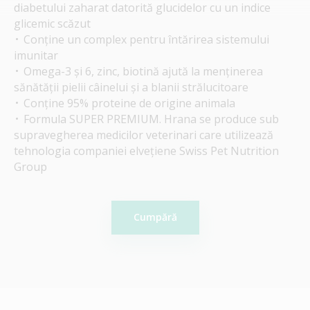
diabetului zaharat datorită glucidelor cu un indice
glicemic scăzut
Conține un complex pentru întărirea sistemului
imunitar
Omega-3 și 6, zinc, biotină ajută la menținerea
sănătății pielii câinelui și a blanii strălucitoare
Conține 95% proteine de origine ​​animala
Formula SUPER PREMIUM. Hrana se produce sub
supravegherea medicilor veterinari care utilizează
tehnologia companiei elvețiene Swiss Pet Nutrition
Group
Cumpără