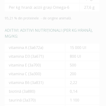
Per kg hrană: acizii graşi Omega-6
27,6 g
95,21 % din proteinele - de origine animală.
ADITIVI: ADITIVI NUTRIȚIONALI (PER KG HRANĂ),
MG/KG:
vitamina A (3а672а)
15 000 UI
vitamina D3 (3а671)
800 UI
vitamina E (3а700)
500
vitamina C (3а300)
200
vitamina B6 (3а831)
2,22
biotină (3а880)
0,14
taurină (3а370)
1 100