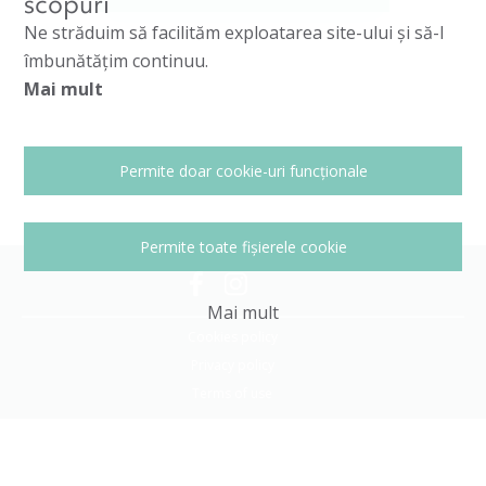
scopuri
Ne străduim să facilităm exploatarea site-ului și să-l
îmbunătățim continuu.
Mai mult
Permite doar cookie-uri funcționale
Permite toate fișierele cookie
Mai mult
Cookies policy
Privacy policy
Terms of use
Optimeal TM. Copyright 2026
All Rights Reserved