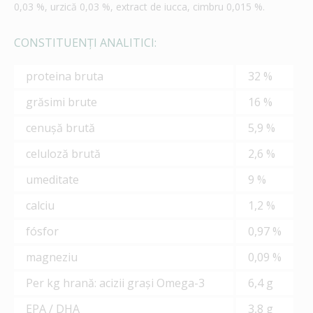
0,03 %, urzică 0,03 %, extract de iucca, cimbru 0,015 %.
CONSTITUENŢI ANALITICI:
proteina bruta
32 %
grăsimi brute
16 %
cenuşă brută
5,9 %
celuloză brută
2,6 %
umeditate
9 %
calciu
1,2 %
fósfor
0,97 %
magneziu
0,09 %
Per kg hrană: acizii graşi Omega-3
6,4 g
EPA / DHA
3,8 g