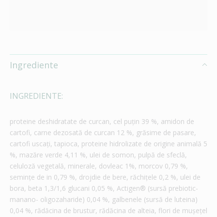
Ingrediente
INGREDIENTE:
proteine deshidratate de curcan, cel puţin 39 %, amidon de
cartofi, carne dezosată de curcan 12 %, grăsime de pasare,
cartofi uscaţi, tapioca, proteine hidrolizate de origine animală 5
%, mazăre verde 4,11 %, ulei de somon, pulpă de sfeclă,
celuloză vegetală, minerale, dovleac 1%, morcov 0,79 %,
seminţe de in 0,79 %, drojdie de bere, răchiţele 0,2 %, ulei de
bora, beta 1,3/1,6 glucani 0,05 %, Actigen® (sursă prebiotic-
manano- oligozaharide) 0,04 %, galbenele (sursă de luteina)
0,04 %, rădăcina de brustur, rădăcina de alteia, flori de muşeţel