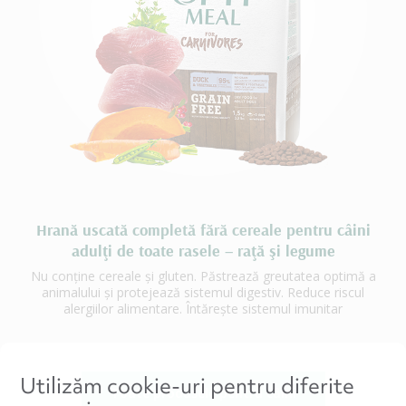
Hrană uscată completă fără cereale pentru câini
adulţi de toate rasele – raţă şi legume
Nu conține cereale și gluten. Păstrează greutatea optimă a
animalului și protejează sistemul digestiv. Reduce riscul
alergiilor alimentare. Întărește sistemul imunitar
Utilizăm cookie-uri pentru diferite
Toate produsele pentru câini