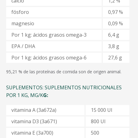
calcio
1,2 %
fósforo
0,97 %
magnesio
0,09 %
Por 1 kg: ácidos grasos omega-3
6,4 g
EPA / DHA
3,8 g
Por 1 kg: ácidos grasos omega-6
27,6 g
95,21 %
de las proteínas de comida son de origen animal.
SUPLEMENTOS: SUPLEMENTOS NUTRICIONALES
POR 1 KG, MG/K
G:
vitamina A (3а672а)
15 000 UI
vitamina D3 (3а671)
800 UI
vitamina E (3а700)
500