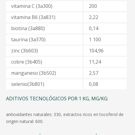
vitamina C (3а300)
200
vitamina B6 (3а831)
2,22
biotina (3а880)
0,14
taurina (3а370)
1 100
zinc (3b603)
104,96
cobre (3b405)
11,24
manganeso (3b502)
2,57
selenio(3b801)
0,08
ADITIVOS TECNOLÓGICOS POR 1 KG, MG/KG:
antioxidantes naturales: 330, extractos ricos en tocoferol de
origen natural: 600.