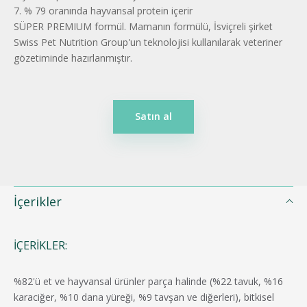
7. % 79 oranında hayvansal protein içerir
SÜPER PREMIUM formül. Mamanın formülü, İsviçreli şirket
Swiss Pet Nutrition Group'un teknolojisi kullanılarak veteriner
gözetiminde hazırlanmıştır.
Satın al
İçerikler
İÇERIKLER:
%82'ü et ve hayvansal ürünler parça halinde (%22 tavuk, %16
karaciğer, %10 dana yüreği, %9 tavşan ve diğerleri), bitkisel