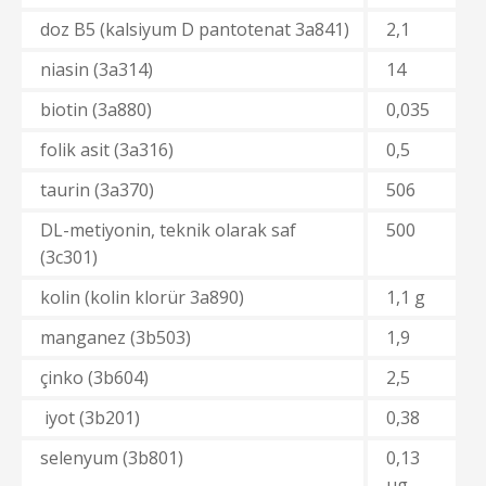
doz В5 (kalsiyum D pantotenat 3а841)
2,1
niasin (3а314)
14
biotin (3a880)
0,035
folik asit (3а316)
0,5
taurin (3a370)
506
DL-metiyonin, teknik olarak saf
500
(3с301)
kolin (kolin klorür 3а890)
1,1 g
manganez (3b503)
1,9
çinko (3b604)
2,5
iyot (3b201)
0,38
selenyum (3b801)
0,13
μg