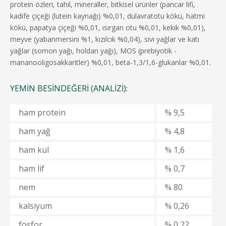
protein özleri, tahıl, mineraller, bitkisel ürünler (pancar lifi,
kadife çiçeği (lutein kaynağı) %0,01, dulavratotu kökü, hatmi
kökü, papatya çiçeği %0,01, ısırgan otu %0,01, kekik %0,01),
meyve (yabanmersini %1, kızılcık %0,04), sıvı yağlar ve katı
yağlar (somon yağı, holdan yağı), MOS (prebiyotik -
mananooligosakkaritler) %0,01, beta-1,3/1,6-glukanlar %0,01.
YEMIN BESINDEĞERI (ANALIZI):
ham protein
% 9,5
ham yağ
% 4,8
ham kül
% 1,6
ham lif
% 0,7
nem
% 80
kalsiyum
% 0,26
fosfor
% 0,22