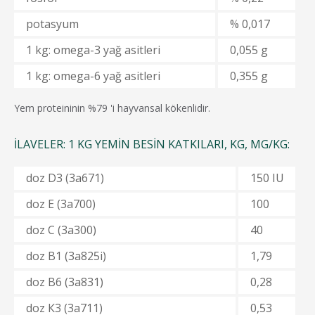
potasyum
% 0,017
1 kg: omega-3 yağ asitleri
0,055 g
1 kg: omega-6 yağ asitleri
0,355 g
Yem proteininin %79 'i hayvansal kökenlidir.
İLAVELER: 1 KG YEMIN BESIN KATKILARI, KG, MG/KG:
doz D3 (3a671)
150 IU
doz E (3a700)
100
doz C (3a300)
40
doz В1 (3a825i)
1,79
doz B6 (3a831)
0,28
doz К3 (3а711)
0,53