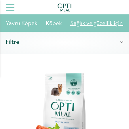
Yavru Köpek
Köpek
Sağlık ve güzellik için h
Filtre
Yaş
Tip
Kategori
İçindekiler