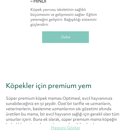
– HINDI
Köpek yavrusu iskeletinin sağlıklı
büyümesini ve gelişmesini sağlar. Eğitim
yeteneğini geliştirir. Bağışıklığı sistemini
güçlendirir.
Daha
Köpekler için premium yem
Süper premium köpek maması Optimeal, evcil hayvanınıza
sunabileceğiniz en iyi şeydir. Özel bir tarifle ve uzmanların,
veterinerlerin, beslenme uzmanlarının sıkı gözetimi altında
üretilen bu mama, bir evcil hayvanın sağlığı için gerekli olan tüm
unsurları içerir. Buna ek olarak, süper premium mama köpeğin
bağışıklığını artırarak onu olumsuz dış etkilerden korur.
Hepsini Göster