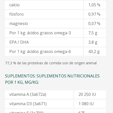
calcio
1,05 %
fósforo
0,97 %
magnesio
0,07 %
Por 1 kg: ácidos grasos omega-3
7,5 g
EPA / DHA
3,8 g
Por 1 kg: ácidos grasos omega-6
43,2 g
77,3 %
de las proteínas de comida son de origen animal
SUPLEMENTOS: SUPLEMENTOS NUTRICIONALES
POR 1 KG, MG/KG:
vitamina
А (3a672a)
20 250 IU
vitamina
D3 (3a671)
1 080 IU