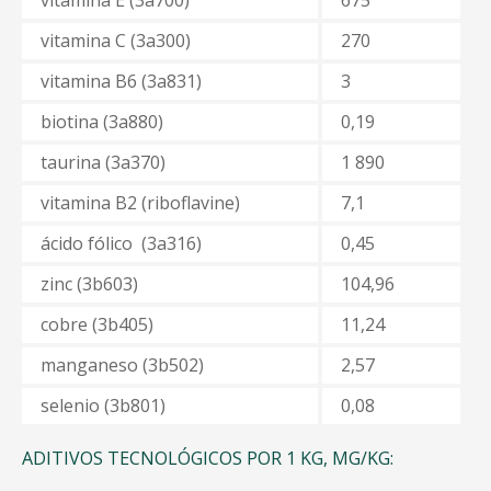
vitamina
Е (3a700)
675
vitamina
С (3a300)
270
vitamina
B6 (3a831)
3
biotina
(3a880)
0,19
taurina
(3a370)
1 890
vitamina
B2 (
riboflavine
)
7,1
ácido fólico (3a316)
0,45
zinc
(3b603)
104,96
cobre (3b405)
11,24
manganeso
(3b502)
2,57
selenio
(
3b801
)
0,08
ADITIVOS TECNOLÓGICOS POR 1 KG, MG/KG: