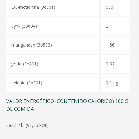
DL-metionina (3с301)
600
cynk (3b604)
2,1
manganeso
(3b503)
1,56
yodo
(3b201)
0,32
selenio
(3b801)
0,1 μg
VALOR ENERGÉTICO (CONTENIDO CALÓRICO) 100 G
DE COMIDA:
382,12 kJ (91,33 kcal).