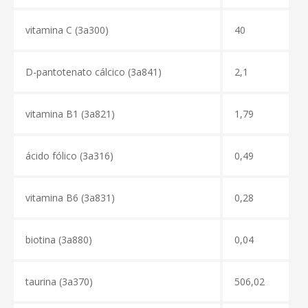
vitamina C (3a300)
40
D-pantotenato cálcico
(3а841)
2,1
vitamina В1 (3а821)
1,79
ácido fólico
(3а316)
0,49
vitamina В6 (3a831)
0,28
biotina (3a880)
0,04
taurina (3a370)
506,02