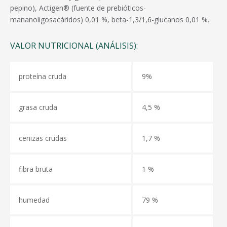
pepino), Actigen® (fuente de prebióticos-
mananoligosacáridos) 0,01 %, beta-1,3/1,6-glucanos 0,01 %.
VALOR NUTRICIONAL (ANÁLISIS):
proteína cruda
9%
grasa cruda
4,5 %
cenizas crudas
1,7 %
fibra bruta
1 %
humedad
79 %