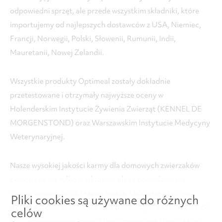
odpowiedni sprzęt, ale przede wszystkim składniki, które
importujemy od najlepszych dostawców z USA, Niemiec,
Francji, Norwegii, Polski, Słowenii, Rumunii, Indii,
Mauretanii, Nowej Zelandii.
Wszystkie produkty Optimeal zostały dokładnie
przetestowane i otrzymały najwyższe oceny w
Holenderskim Instytucie Żywienia Zwierząt (KENNEL DE
MORGENSTOND) oraz Warszawskim Instytucie Medycyny
Weterynaryjnej.
Nasze wysokiej jakości karmy dla domowych zwierzaków
cenione są nie tylko w Ukrainie, ale i z powodzeniem
eksportowane do 26 krajów świata. Udało się to dzięki
Pliki cookies są używane do różnych
wprowadzeniu w 2007 roku do produkcji standardu ISO 22
celów
000, opracowanego przez Międzynarodową Organizację