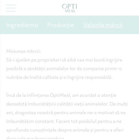
Ingrediente
Producție
Valorile mărcii
Misiunea mărcii:
Să-i ajutăm pe proprietari să aibă cea mai bună îngrijire
posibilă a sănătății animalelor lor de companie printr-o
nutriție de înaltă calitate și o îngrijire responsabilă.
Încă de la înființarea OptiMeal, am acordat o atenție
deosebită îmbunătățirii calității vieții animalelor. De mulți
ani, dragostea noastră pentru animale ne-a motivat să ne
îmbunătățim constant. Facem tot posibilul pentru a ne
aprofunda cunoștințele despre animale și pentru a oferi
doar cele mai bune produse.