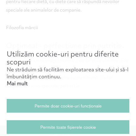
pentru fiecare dietă, cu diete care să răspundă nevoilor
speciale ale animalelor de companie.
Filozofia mărcii
Optimeal - perfecțiune prin nutriție.
Utilizăm cookie-uri pentru diferite
scopuri
Animalul meu este imaginea mea! Este la fel de sănătos și de
frumos ca și mine. El este perfecțiunea mea. Aleg ce e mai
Ne străduim să facilităm exploatarea site-ului și să-l
îmbunătățim continuu.
bun pentru noi, evaluez fiecare lucru mărunt. Eu fac
Mai mult
alegerea noastră specială, perfectă!
Permite doar cookie-uri funcționale
Permite toate fișierele cookie