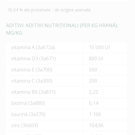
76,04 % din proteinele - de origine animală.
ADITIVI: ADITIVI NUTRIȚIONALI (PER KG HRANĂ),
MG/KG:
vitamina A (3а672а)
15 000 UI
vitamina D3 (3а671)
800 UI
vitamina E (3а700)
500
vitamina C (3а300)
200
vitamina B6 (3а831)
2,22
biotină (3а880)
0,14
taurină (3а370)
1 100
zinc (3b603)
104,96