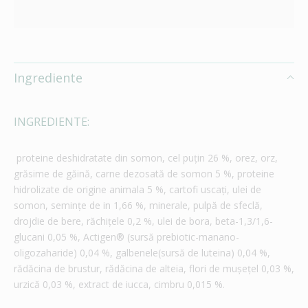
Ingrediente
INGREDIENTE:
proteine deshidratate din somon, cel puțin 26 %, orez, orz,
grăsime de găină, carne dezosată de somon 5 %, proteine
hidrolizate de origine animala 5 %, cartofi uscaţi, ulei de
somon, semințe de in 1,66 %, minerale, pulpă de sfeclă,
drojdie de bere, răchiţele 0,2 %, ulei de bora, beta-1,3/1,6-
glucani 0,05 %, Actigen® (sursă prebiotic-manano-
oligozaharide) 0,04 %, galbenele(sursă de luteina) 0,04 %,
rădăcina de brustur, rădăcina de alteia, flori de muşeţel 0,03 %,
urzică 0,03 %, extract de iucca, cimbru 0,015 %.