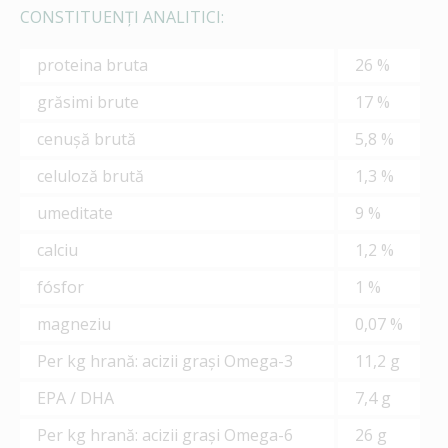
CONSTITUENŢI ANALITICI:
proteina bruta
26 %
grăsimi brute
17 %
cenuşă brută
5,8 %
celuloză brută
1,3 %
umeditate
9 %
calciu
1,2 %
fósfor
1 %
magneziu
0,07 %
Per kg hrană: acizii graşi Omega-3
11,2 g
EPA / DHA
7,4 g
Per kg hrană: acizii graşi Omega-6
26 g