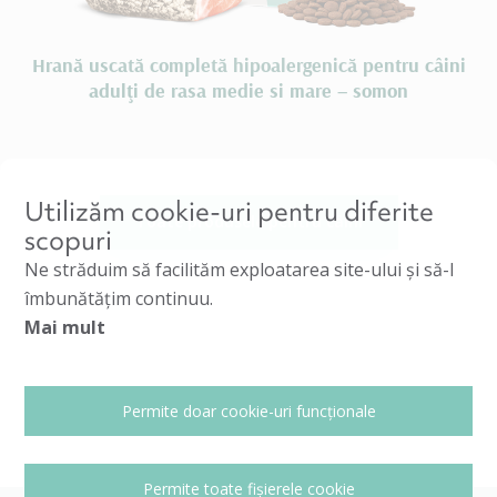
Hrană uscată completă hipoalergenică pentru câini
adulţi de rasa medie si mare – somon
Utilizăm cookie-uri pentru diferite
Toate produsele pentru câini
scopuri
Ne străduim să facilităm exploatarea site-ului și să-l
îmbunătățim continuu.
Mai mult
Permite doar cookie-uri funcționale
Permite toate fișierele cookie