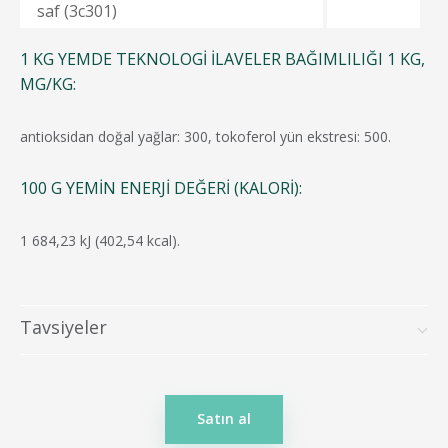
saf (3c301)
1 KG YEMDE TEKNOLOGI ILAVELER BAĞIMLILIĞI 1 KG,
MG/KG:
antioksidan doğal yağlar: 300, tokoferol yün ekstresi: 500.
100 G YEMIN ENERJI DEĞERI (KALORI):
1 684,23 kJ (402,54 kcal).
Tavsiyeler
Satın al