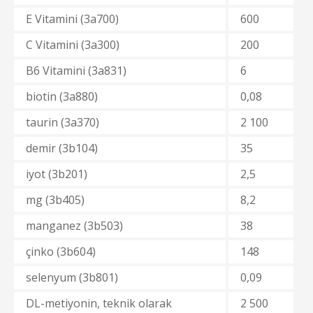
E Vitamini (3a700)
600
C Vitamini (3a300)
200
B6 Vitamini (3a831)
6
biotin (3a880)
0,08
taurin (3a370)
2 100
demir (3b104)
35
iyot (3b201)
2,5
mg (3b405)
8,2
manganez (3b503)
38
çinko (3b604)
148
selenyum (3b801)
0,09
DL-metiyonin, teknik olarak
2 500