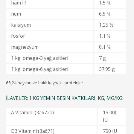
ham lif
1,5 %
nem
6,5 %
kalsiyum
1,25 %
fosfor
1,1 %
magnezyum
0,1 %
1 kg: omega-3 yağ asitleri
7 g
1 kg: omega-6 yağ asitleri
37.95 g
65.24 hayvan ve balık kaynaklı proteinler.
İLAVELER: 1 KG YEMIN BESIN KATKILARI, KG, MG/KG:
A Vitamini (3a672a)
15 000
IU
D3 Vitamini (3a671)
750 IU