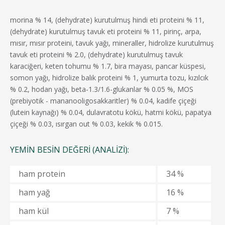
morina % 14, (dehydrate) kurutulmuş hindi eti proteini % 11,
(dehydrate) kurutulmuş tavuk eti proteini % 11, pirinç, arpa,
mısır, mısır proteini, tavuk yağı, mineraller, hidrolize kurutulmuş
tavuk eti proteini % 2.0, (dehydrate) kurutulmuş tavuk
karaciğeri, keten tohumu % 1.7, bira mayası, pancar küspesi,
somon yağı, hidrolize balık proteini % 1, yumurta tozu, kızılcık
% 0.2, hodan yağı, beta-1.3/1.6-glukanlar % 0.05 %, MOS
(prebiyotik - mananooligosakkaritler) % 0.04, kadife çiçeği
(lutein kaynağı) % 0.04, dulavratotu kökü, hatmi kökü, papatya
çiçeği % 0.03, ısırgan out % 0.03, kekik % 0.015.
YEMIN BESIN DEĞERI (ANALIZI):
ham protein
34 %
ham yağ
16 %
ham kül
7 %